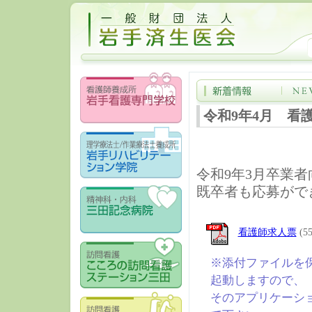
令和9年4月 看護師採
令和9年3月卒業
既卒者も応募がで
看護師求人票
(55
※添付ファイルを
起動しますので、
そのアプリケーシ