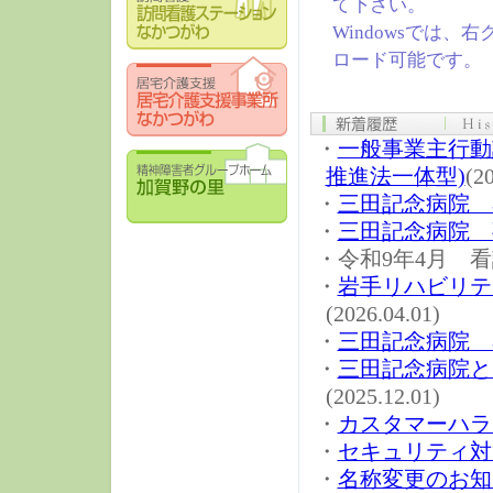
て下さい。
Windowsでは
ロード可能です。
・
一般事業主行動
推進法一体型)
(2
・
三田記念病院 
・
三田記念病院 
・令和9年4月 看護師
・
岩手リハビリテ
(2026.04.01)
・
三田記念病院 
・
三田記念病院と
(2025.12.01)
・
カスタマーハラ
・
セキュリティ対
・
名称変更のお知